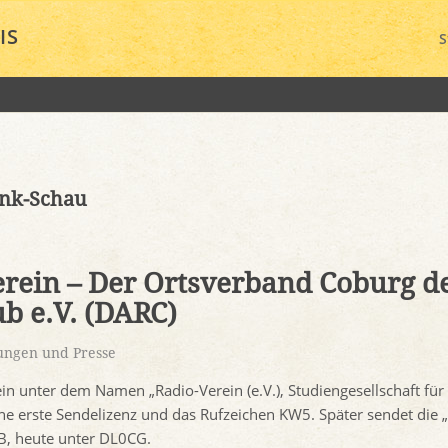
IS
S
nk-Schau
erein – Der Ortsverband Coburg d
b e.V. (DARC)
ungen und Presse
in unter dem Namen „Radio-Verein (e.V.), Studiengesellschaft für
ine erste Sendelizenz und das Rufzeichen KW5. Später sendet die „
, heute unter DL0CG.