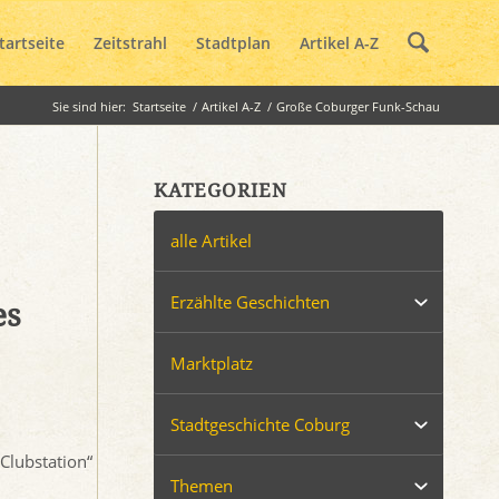
tartseite
Zeitstrahl
Stadtplan
Artikel A-Z
Sie sind hier:
Startseite
/
Artikel A-Z
/
Große Coburger Funk-Schau
KATEGORIEN
alle Artikel
Erzählte Geschichten
es
Marktplatz
Stadtgeschichte Coburg
Clubstation“
Themen