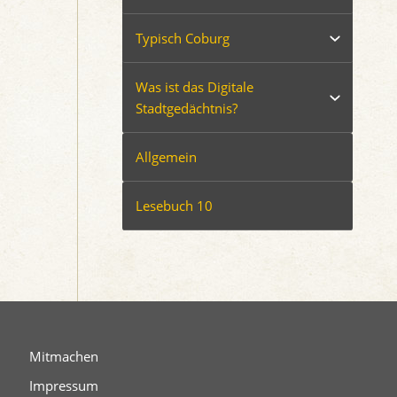
Typisch Coburg
Was ist das Digitale
Stadtgedächtnis?
Allgemein
Lesebuch 10
Mitmachen
Impressum