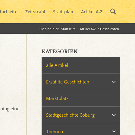
tartseite
Zeitstrahl
Stadtplan
Artikel A-Z
Sie sind hier:
Startseite
/
Artikel A-Z
/
Geschichten
KATEGORIEN
alle Artikel
Erzählte Geschichten
Marktplatz
ntag eine
Stadtgeschichte Coburg
Themen