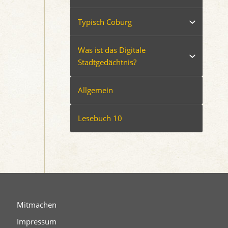
Typisch Coburg
Was ist das Digitale
Stadtgedächtnis?
Allgemein
Lesebuch 10
Mitmachen
Impressum