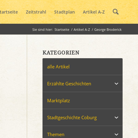
tartseite
Zeitstrahl
Stadtplan
Artikel A-Z
Sie sind hier:
Startseite
/
Artikel A-Z
/
George Broderick
KATEGORIEN
alle Artikel
Erzählte Geschichten
Marktplatz
Stadtgeschichte Coburg
Themen