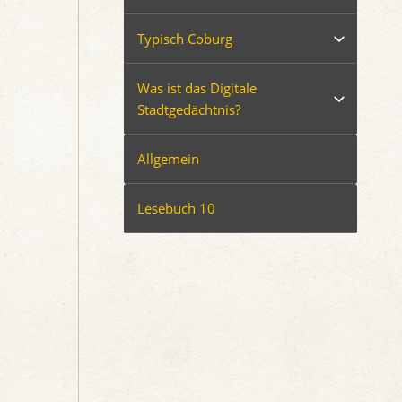
Typisch Coburg
Was ist das Digitale
Stadtgedächtnis?
Allgemein
Lesebuch 10