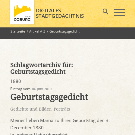
DIGITALES
STADTGEDÄCHTNIS
Startseite
/
Artikel A-Z
/
Geburtstagsgedicht
Schlagwortarchiv für:
Geburtstagsgedicht
1880
Eintrag vom
10. Juni 2010
Geburtstagsgedicht
Gedichte und Bilder
,
Porträts
Meiner lieben Mama zu Ihren Geburtstag den 3.
December 1880.
in inninger Liebe überreicht