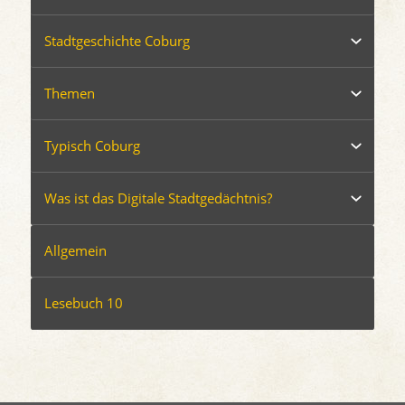
Stadtgeschichte Coburg
Themen
Typisch Coburg
Was ist das Digitale Stadtgedächtnis?
Allgemein
Lesebuch 10