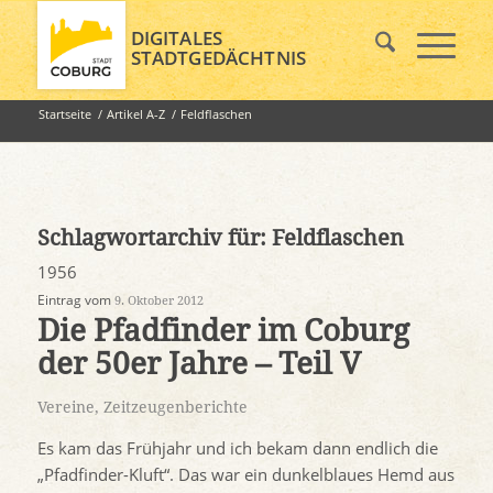
DIGITALES
STADTGEDÄCHTNIS
Startseite
/
Artikel A-Z
/
Feldflaschen
Schlagwortarchiv für:
Feldflaschen
1956
Eintrag vom
9. Oktober 2012
Die Pfadfinder im Coburg
der 50er Jahre – Teil V
Vereine
,
Zeitzeugenberichte
Es kam das Frühjahr und ich bekam dann endlich die
„Pfadfinder-Kluft“. Das war ein dunkelblaues Hemd aus