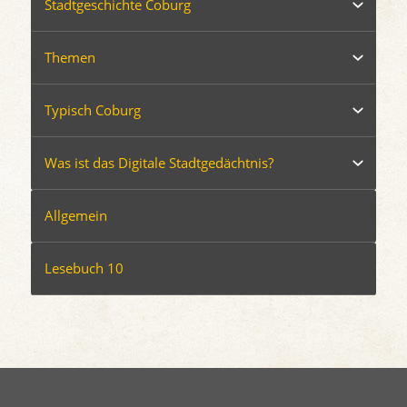
Stadtgeschichte Coburg
Themen
Typisch Coburg
Was ist das Digitale Stadtgedächtnis?
Allgemein
Lesebuch 10