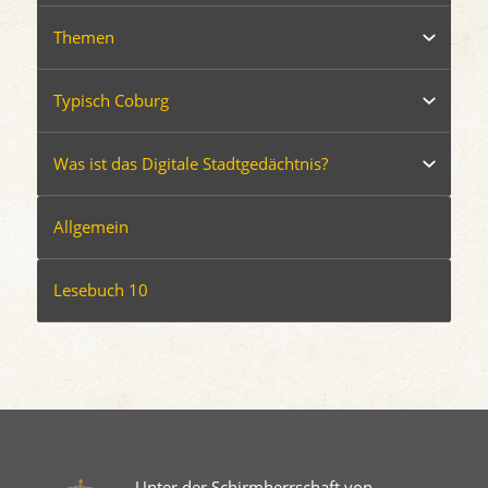
Themen
Typisch Coburg
Was ist das Digitale Stadtgedächtnis?
Allgemein
Lesebuch 10
Unter der Schirmherrschaft von