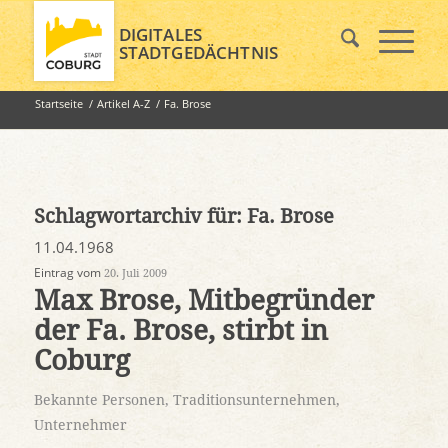
DIGITALES
STADTGEDÄCHTNIS
Startseite
/
Artikel A-Z
/
Fa. Brose
Schlagwortarchiv für:
Fa. Brose
11.04.1968
Eintrag vom
20. Juli 2009
Max Brose, Mitbegründer
der Fa. Brose, stirbt in
Coburg
Bekannte Personen
,
Traditionsunternehmen
,
Unternehmer