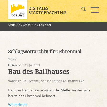
DIGITALES
STADTGEDÄCHTNIS
Startseite
/
Artikel A-Z
/
Ehrenmal
Schlagwortarchiv für:
Ehrenmal
1627
Eintrag vom
19. Juli 2009
Bau des Ballhauses
Sonstige Bauwerke
,
Verschwundene Bauwerke
Bau des Ballhauses etwa an der Stelle, an der sich
heute das Ehrenmal befindet.
Weiterlesen