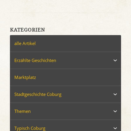
KATEGORIEN
alle Artikel
Erzählte Geschichten
Marktplatz
Stadtgeschichte Coburg
Themen
Typisch Coburg