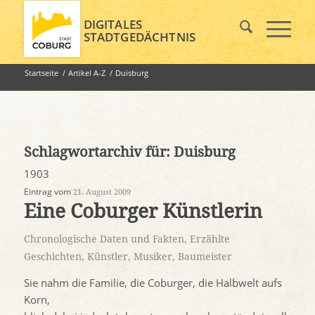
DIGITALES
STADTGEDÄCHTNIS
Startseite
/
Artikel A-Z
/
Duisburg
Schlagwortarchiv für:
Duisburg
1903
Eintrag vom
21. August 2009
Eine Coburger Künstlerin
Chronologische Daten und Fakten
,
Erzählte
Geschichten
,
Künstler, Musiker, Baumeister
Sie nahm die Familie, die Coburger, die Halbwelt aufs
Korn,