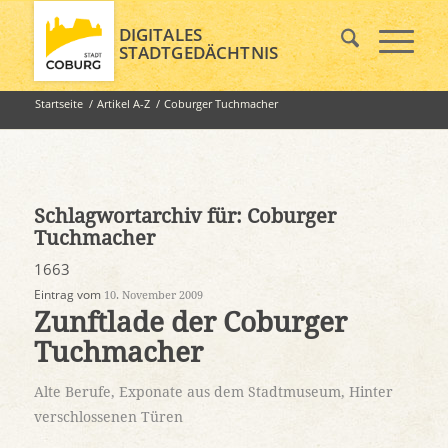
DIGITALES
STADTGEDÄCHTNIS
Startseite
/
Artikel A-Z
/
Coburger Tuchmacher
Schlagwortarchiv für:
Coburger
Tuchmacher
1663
Eintrag vom
10. November 2009
Zunftlade der Coburger
Tuchmacher
Alte Berufe
,
Exponate aus dem Stadtmuseum
,
Hinter
verschlossenen Türen