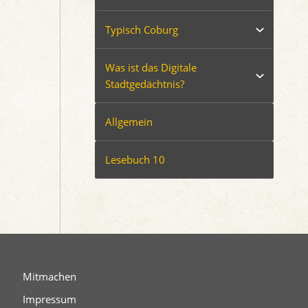
Typisch Coburg
Was ist das Digitale
Stadtgedächtnis?
Allgemein
Lesebuch 10
Mitmachen
Impressum