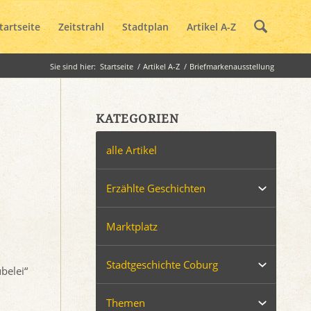
tartseite
Zeitstrahl
Stadtplan
Artikel A-Z
Sie sind hier:
Startseite
/
Artikel A-Z
/
Briefmarkenausstellung
KATEGORIEN
alle Artikel
Erzählte Geschichten
Marktplatz
Stadtgeschichte Coburg
belei“
Themen