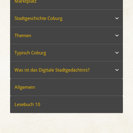
Marktplatz
Stadtgeschichte Coburg
Themen
Typisch Coburg
Was ist das Digitale Stadtgedächtnis?
Allgemein
Lesebuch 10