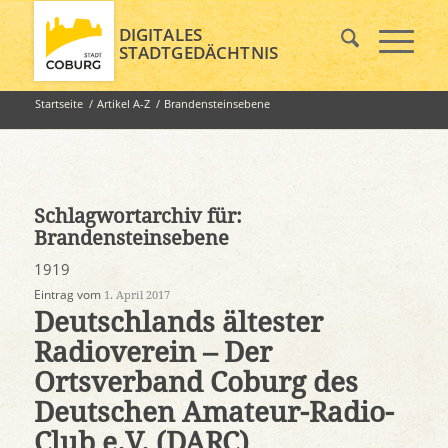
DIGITALES
STADTGEDÄCHTNIS
Startseite
/
Artikel A-Z
/
Brandensteinsebene
Schlagwortarchiv für:
Brandensteinsebene
1919
Eintrag vom
1. April 2017
Deutschlands ältester
Radioverein – Der
Ortsverband Coburg des
Deutschen Amateur-Radio-
Club e.V. (DARC)