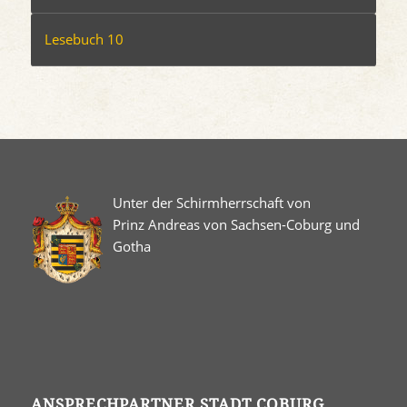
Lesebuch 10
Unter der Schirmherrschaft von
Prinz Andreas von Sachsen-Coburg und
Gotha
ANSPRECHPARTNER STADT COBURG