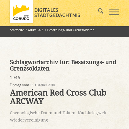
DIGITALES
STADTGEDÄCHTNIS
Startseite
/
Artikel A-Z
/
Besatzungs- und Grenzsoldaten
Schlagwortarchiv für:
Besatzungs- und
Grenzsoldaten
1946
Eintrag vom
13. Oktober 2010
American Red Cross Club
ARCWAY
Chronologische Daten und Fakten
,
Nachkriegszeit
,
Wiedervereinigung