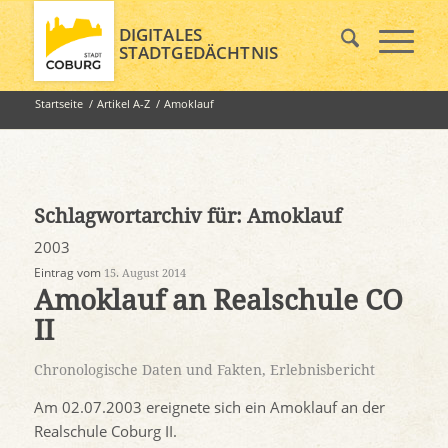
DIGITALES
STADTGEDÄCHTNIS
Startseite
/
Artikel A-Z
/
Amoklauf
Schlagwortarchiv für:
Amoklauf
2003
Eintrag vom
15. August 2014
Amoklauf an Realschule CO
II
Chronologische Daten und Fakten
,
Erlebnisbericht
Am 02.07.2003 ereignete sich ein Amoklauf an der
Realschule Coburg II.