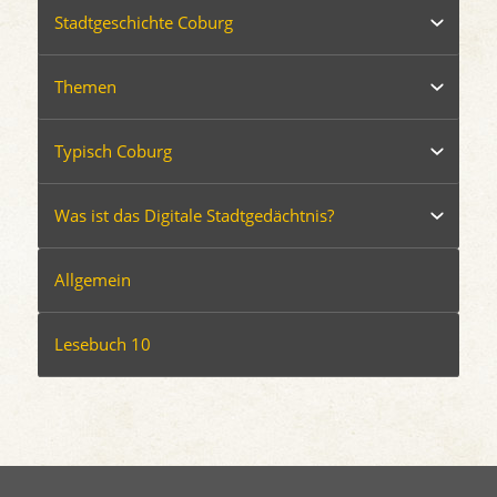
Stadtgeschichte Coburg
Themen
Typisch Coburg
Was ist das Digitale Stadtgedächtnis?
Allgemein
Lesebuch 10