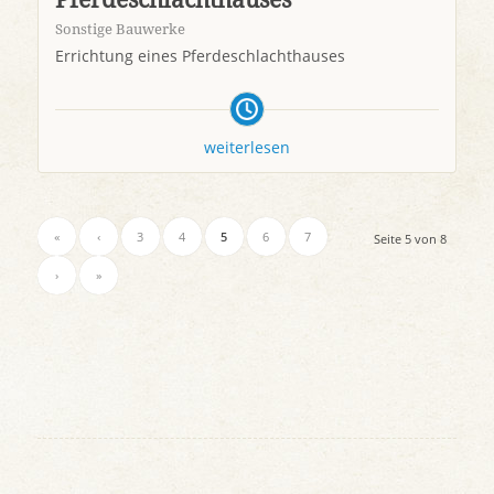
Sonstige Bauwerke
Errichtung eines Pferdeschlachthauses
weiterlesen
«
‹
3
4
5
6
7
Seite 5 von 8
›
»