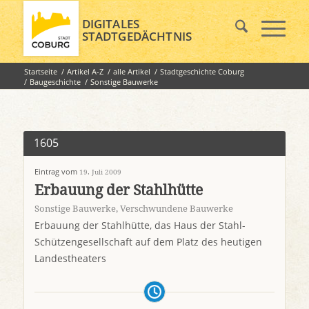
DIGITALES
STADTGEDÄCHTNIS
Startseite
/
Artikel A-Z
/
alle Artikel
/
Stadtgeschichte Coburg
/
Baugeschichte
/
Sonstige Bauwerke
1605
Eintrag vom
19. Juli 2009
Erbauung der Stahlhütte
Sonstige Bauwerke
,
Verschwundene Bauwerke
Erbauung der Stahlhütte, das Haus der Stahl-
Schützengesellschaft auf dem Platz des heutigen
Landestheaters