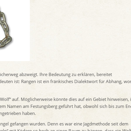
cherweg abzweigt. Ihre Bedeutung zu erklären, bereitet
euten ist: Rangen ist ein fränkisches Dialektwort für Abhang, wo
Wolf“ auf. Möglicherweise könnte dies auf ein Gebiet hinweisen, 
zu dem Namen am Festungsberg geführt hat, obwohl sich bis zum E
umgetrieben haben.
fsangel gefangen wurden. Denn es war eine Jagdmethode seit dem
geln“ mit Ködern so hoch an einen Baum zu hängen, dass ein Wol