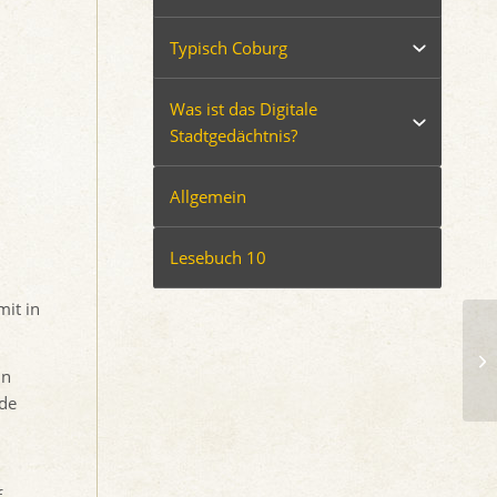
Typisch Coburg
Was ist das Digitale
Stadtgedächtnis?
Allgemein
Lesebuch 10
mit in
in
nde
f