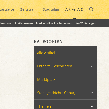
tartseite
Zeitstrahl
Stadtplan
Artikel A-Z
-Seminare
/
Straßennamen
/
Merkwürdige Straßennamen
/
Am Wolfsrangen
KATEGORIEN
alle Artikel
Erzählte Geschichten
Marktplatz
Stadtgeschichte Coburg
Themen