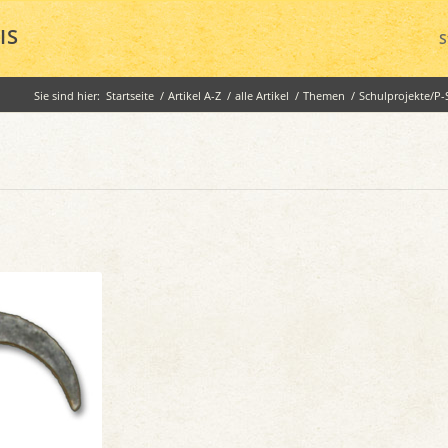
IS
S
Sie sind hier:
Startseite
/
Artikel A-Z
/
alle Artikel
/
Themen
/
Schulprojekte/P