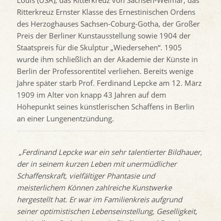
Louis (USA), das Ritterkreuz von Sachsen-Weimar, das
Ritterkreuz Ernster Klasse des Ernestinischen Ordens
des Herzoghauses Sachsen-Coburg-Gotha, der Großer
Preis der Berliner Kunstausstellung sowie 1904 der
Staatspreis für die Skulptur „Wiedersehen“. 1905
wurde ihm schließlich an der Akademie der Künste in
Berlin der Professorentitel verliehen. Bereits wenige
Jahre später starb Prof. Ferdinand Lepcke am 12. März
1909 im Alter von knapp 43 Jahren auf dem
Höhepunkt seines künstlerischen Schaffens in Berlin
an einer Lungenentzündung.
„Ferdinand Lepcke war ein sehr talentierter Bildhauer,
der in seinem kurzen Leben mit unermüdlicher
Schaffenskraft, vielfältiger Phantasie und
meisterlichem Können zahlreiche Kunstwerke
hergestellt hat. Er war im Familienkreis aufgrund
seiner optimistischen Lebenseinstellung, Geselligkeit,