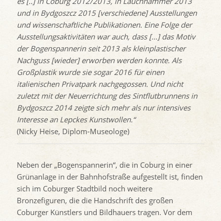
es [..] in Coburg 2012/2013, in Lauchhammer 2013
und in Bydgoszcz 2015 [verschiedene] Ausstellungen
und wissenschaftliche Publikationen. Eine Folge der
Ausstellungsaktivitäten war auch, dass […] das Motiv
der Bogenspannerin seit 2013 als kleinplastischer
Nachguss [wieder] erworben werden konnte. Als
Großplastik wurde sie sogar 2016 für einen
italienischen Privatpark nachgegossen. Und nicht
zuletzt mit der Neuerrichtung des Sintflutbrunnens in
Bydgoszcz 2014 zeigte sich mehr als nur intensives
Interesse an Lepckes Kunstwollen.“
(Nicky Heise, Diplom-Museologe)
Neben der „Bogenspannerin“, die in Coburg in einer
Grünanlage in der Bahnhofstraße aufgestellt ist, finden
sich im Coburger Stadtbild noch weitere
Bronzefiguren, die die Handschrift des großen
Coburger Künstlers und Bildhauers tragen. Vor dem