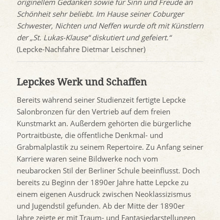
originellem Gedanken sowie für Sinn und Freude an
Schönheit sehr beliebt. Im Hause seiner Coburger
Schwester, Nichten und Neffen wurde oft mit Künstlern
der „St. Lukas-Klause“ diskutiert und gefeiert.“
(Lepcke-Nachfahre Dietmar Leischner)
Lepckes Werk und Schaffen
Bereits während seiner Studienzeit fertigte Lepcke
Salonbronzen für den Vertrieb auf dem freien
Kunstmarkt an. Außerdem gehörten die bürgerliche
Portraitbüste, die öffentliche Denkmal- und
Grabmalplastik zu seinem Repertoire. Zu Anfang seiner
Karriere waren seine Bildwerke noch vom
neubarocken Stil der Berliner Schule beeinflusst. Doch
bereits zu Beginn der 1890er Jahre hatte Lepcke zu
einem eigenen Ausdruck zwischen Neoklassizismus
und Jugendstil gefunden. Ab der Mitte der 1890er
Jahre zeigte er mit Traum- und Fantasiedarstellungen