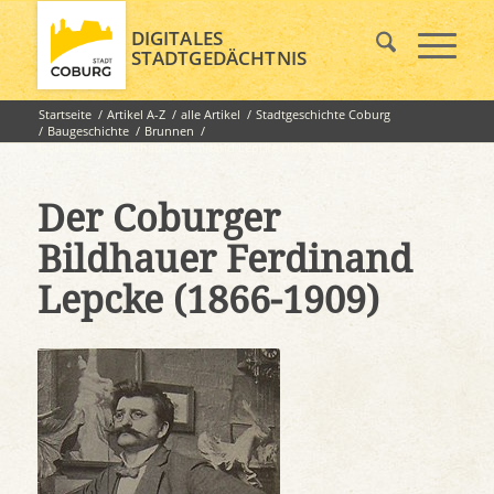
DIGITALES
STADTGEDÄCHTNIS
Startseite
/
Artikel A-Z
/
alle Artikel
/
Stadtgeschichte Coburg
/
Baugeschichte
/
Brunnen
/
Der Coburger Bildhauer Ferdinand Lepcke (1866-1909)
Der Coburger
Bildhauer Ferdinand
Lepcke (1866-1909)