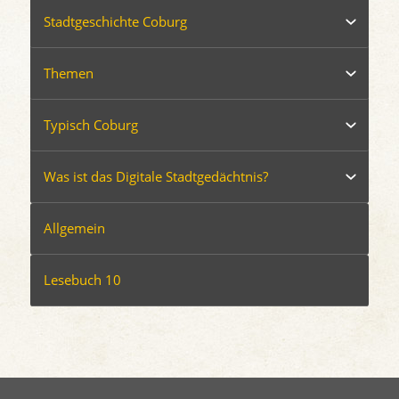
Stadtgeschichte Coburg
Themen
Typisch Coburg
Was ist das Digitale Stadtgedächtnis?
Allgemein
Lesebuch 10