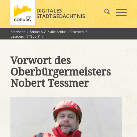
DIGITALES
STADTGEDÄCHTNIS
Startseite
/
Artikel A-Z
/
alle Artikel
/
Themen
/
Lesebuch 7 "Sport"
/
Vorwort des Oberbürgermeisters Nobert Tessmer
Vorwort des
Oberbürgermeisters
Nobert Tessmer