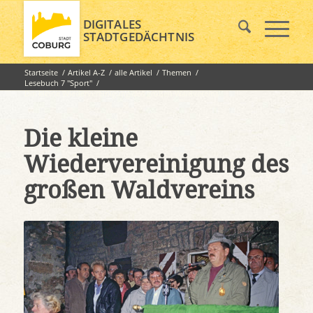
DIGITALES
STADTGEDÄCHTNIS
Startseite
/
Artikel A-Z
/
alle Artikel
/
Themen
/
Lesebuch 7 "Sport"
/
Die kleine Wiedervereinigung des großen Waldvereins
Die kleine
Wiedervereinigung des
großen Waldvereins