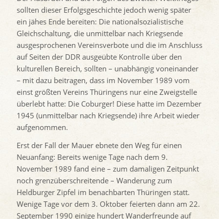
sollten dieser Erfolgsgeschichte jedoch wenig später
ein jähes Ende bereiten: Die nationalsozialistische
Gleichschaltung, die unmittelbar nach Kriegsende
ausgesprochenen Vereinsverbote und die im Anschluss
auf Seiten der DDR ausgeübte Kontrolle über den
kulturellen Bereich, sollten – unabhängig voneinander
– mit dazu beitragen, dass im November 1989 vom
einst größten Vereins Thüringens nur eine Zweigstelle
überlebt hatte: Die Coburger! Diese hatte im Dezember
1945 (unmittelbar nach Kriegsende) ihre Arbeit wieder
aufgenommen.
Erst der Fall der Mauer ebnete den Weg für einen
Neuanfang: Bereits wenige Tage nach dem 9.
November 1989 fand eine – zum damaligen Zeitpunkt
noch grenzüberschreitende – Wanderung zum
Heldburger Zipfel im benachbarten Thüringen statt.
Wenige Tage vor dem 3. Oktober feierten dann am 22.
September 1990 einige hundert Wanderfreunde auf