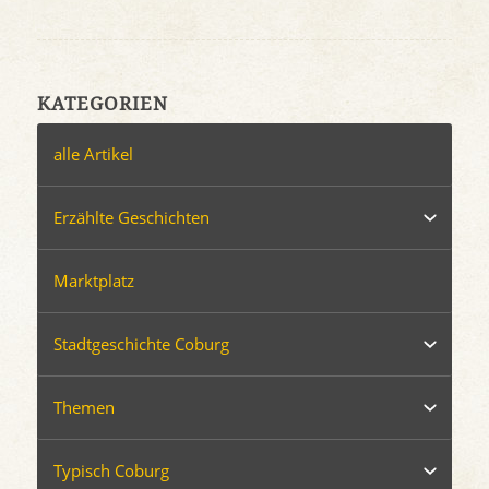
KATEGORIEN
alle Artikel
Erzählte Geschichten
Marktplatz
Stadtgeschichte Coburg
Themen
Typisch Coburg