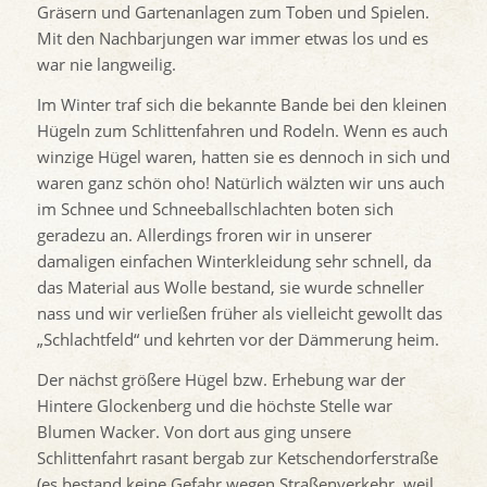
Gräsern und Gartenanlagen zum Toben und Spielen.
Mit den Nachbarjungen war immer etwas los und es
war nie langweilig.
Im Winter traf sich die bekannte Bande bei den kleinen
Hügeln zum Schlittenfahren und Rodeln. Wenn es auch
winzige Hügel waren, hatten sie es dennoch in sich und
waren ganz schön oho! Natürlich wälzten wir uns auch
im Schnee und Schneeballschlachten boten sich
geradezu an. Allerdings froren wir in unserer
damaligen einfachen Winterkleidung sehr schnell, da
das Material aus Wolle bestand, sie wurde schneller
nass und wir verließen früher als vielleicht gewollt das
„Schlachtfeld“ und kehrten vor der Dämmerung heim.
Der nächst größere Hügel bzw. Erhebung war der
Hintere Glockenberg und die höchste Stelle war
Blumen Wacker. Von dort aus ging unsere
Schlittenfahrt rasant bergab zur Ketschendorferstraße
(es bestand keine Gefahr wegen Straßenverkehr, weil