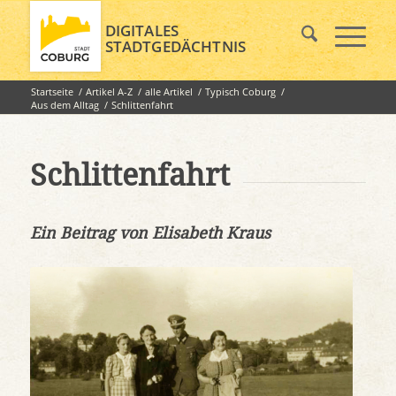
DIGITALES
STADTGEDÄCHTNIS
Startseite
/
Artikel A-Z
/
alle Artikel
/
Typisch Coburg
/
Aus dem Alltag
/
Schlittenfahrt
Schlittenfahrt
Ein Beitrag von Elisabeth Kraus