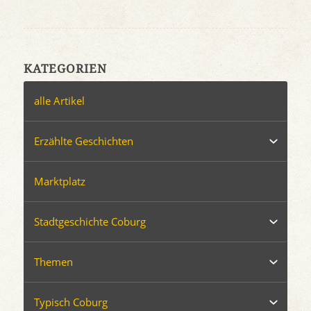
KATEGORIEN
alle Artikel
Erzählte Geschichten
Marktplatz
Stadtgeschichte Coburg
Themen
Typisch Coburg