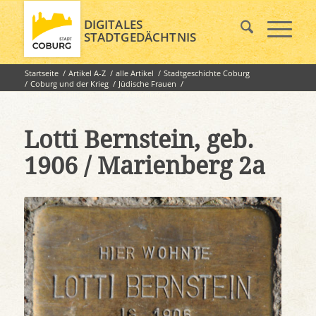
DIGITALES
STADTGEDÄCHTNIS
Startseite
/
Artikel A-Z
/
alle Artikel
/
Stadtgeschichte Coburg
/
Coburg und der Krieg
/
Jüdische Frauen
/
Lotti Bernstein, geb. 1906 / Marienberg 2a
Lotti Bernstein, geb.
1906 / Marienberg 2a