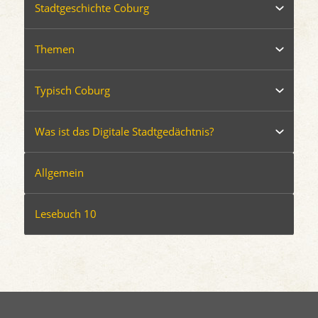
Stadtgeschichte Coburg
Themen
Typisch Coburg
Was ist das Digitale Stadtgedächtnis?
Allgemein
Lesebuch 10