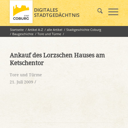
DIGITALES
STADTGEDÄCHTNIS
Startseite
/
Artikel A-Z
/
alle Artikel
/
Stadtgeschichte Coburg
/
Baugeschichte
/
Tore und Türme
/
Ankauf des Lorzschen Hauses am Ketschentor
Ankauf des Lorzschen Hauses am
Ketschentor
Tore und Türme
/
21. Juli 2009