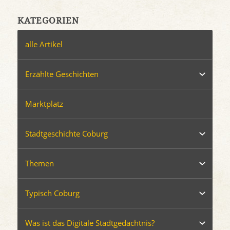
KATEGORIEN
alle Artikel
Erzählte Geschichten
Marktplatz
Stadtgeschichte Coburg
Themen
Typisch Coburg
Was ist das Digitale Stadtgedächtnis?