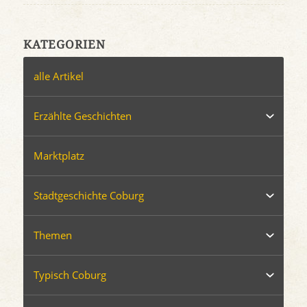
KATEGORIEN
alle Artikel
Erzählte Geschichten
Marktplatz
Stadtgeschichte Coburg
Themen
Typisch Coburg