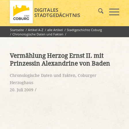
DIGITALES
STADTGEDÄCHTNIS
Startseite
/
Artikel A-Z
/
alle Artikel
/
Stadtgeschichte Coburg
/
Chronologische Daten und Fakten
/
Vermählung Herzog Ernst II. mit Prinzessin Alexandrine von
Baden
Vermählung Herzog Ernst II. mit
Prinzessin Alexandrine von Baden
Chronologische Daten und Fakten
,
Coburger
Herzoghaus
/
20. Juli 2009