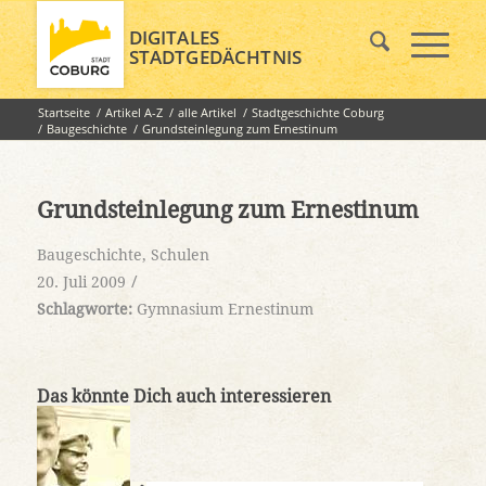
DIGITALES
STADTGEDÄCHTNIS
Startseite
/
Artikel A-Z
/
alle Artikel
/
Stadtgeschichte Coburg
/
Baugeschichte
/
Grundsteinlegung zum Ernestinum
Grundsteinlegung zum Ernestinum
Baugeschichte
,
Schulen
/
20. Juli 2009
Schlagworte:
Gymnasium Ernestinum
Das könnte Dich auch interessieren