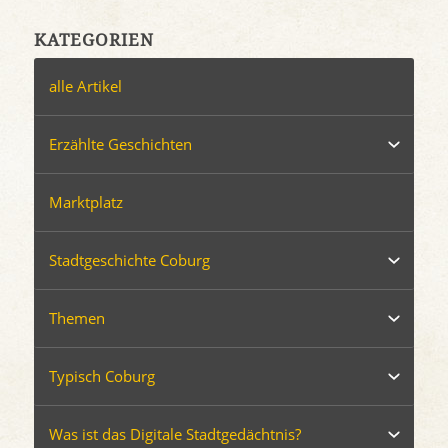
KATEGORIEN
alle Artikel
Erzählte Geschichten
Marktplatz
Stadtgeschichte Coburg
Themen
Typisch Coburg
Was ist das Digitale Stadtgedächtnis?