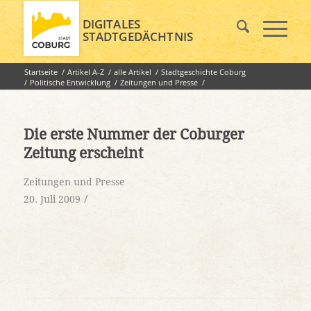
DIGITALES
STADTGEDÄCHTNIS
Startseite
/
Artikel A-Z
/
alle Artikel
/
Stadtgeschichte Coburg
/
Politische Entwicklung
/
Zeitungen und Presse
/
Die erste Nummer der Coburger Zeitung erscheint
Die erste Nummer der Coburger
Zeitung erscheint
Zeitungen und Presse
/
20. Juli 2009