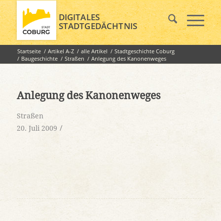
DIGITALES
STADTGEDÄCHTNIS
Startseite
/
Artikel A-Z
/
alle Artikel
/
Stadtgeschichte Coburg
/
Baugeschichte
/
Straßen
/
Anlegung des Kanonenweges
Anlegung des Kanonenweges
Straßen
/
20. Juli 2009