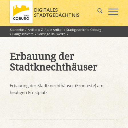
DIGITALES
STADTGEDÄCHTNIS
Startseite
/
Artikel A-Z
/
alle Artikel
/
Stadtgeschichte Coburg
/
Baugeschichte
/
Sonstige Bauwerke
/
Erbauung der Stadtknechthäuser
Erbauung der
Stadtknechthäuser
Erbauung der Stadtknechthäuser (Fronfeste) am
heutigen Ernstplatz