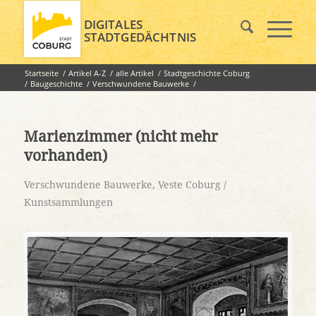
DIGITALES
STADTGEDÄCHTNIS
Startseite
/
Artikel A-Z
/
alle Artikel
/
Stadtgeschichte Coburg
/
Baugeschichte
/
Verschwundene Bauwerke
/
Marienzimmer (nicht mehr vorhanden)
Marienzimmer (nicht mehr
vorhanden)
Verschwundene Bauwerke
,
Veste Coburg /
Kunstsammlungen