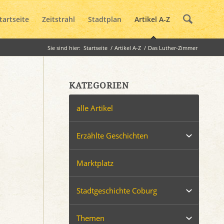
tartseite
Zeitstrahl
Stadtplan
Artikel A-Z
Sie sind hier:
Startseite
/
Artikel A-Z
/
Das Luther-Zimmer
KATEGORIEN
alle Artikel
Erzählte Geschichten
Marktplatz
Stadtgeschichte Coburg
Themen