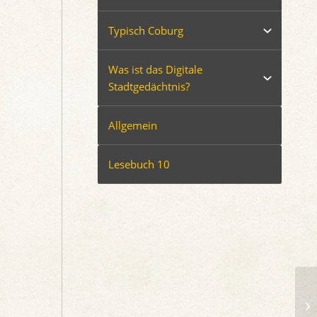
Typisch Coburg
Was ist das Digitale
Stadtgedächtnis?
Allgemein
Lesebuch 10